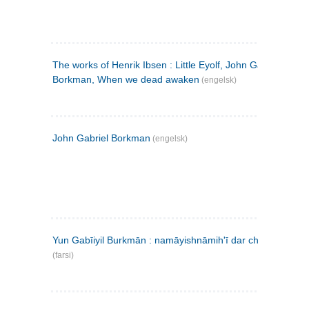
The works of Henrik Ibsen : Little Eyolf, John Gabriel
Borkman, When we dead awaken
(engelsk)
John Gabriel Borkman
(engelsk)
Yun Gabīiyil Burkmān : namāyishnāmihʹī dar chahār pardih
(farsi)