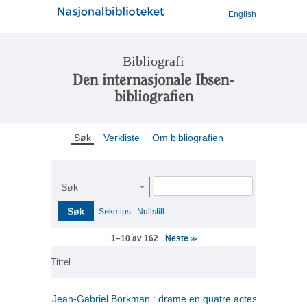
English
Bibliografi
Den internasjonale Ibsen-
bibliografien
Søk
Verkliste
Om bibliografien
Søk
Søk
Søketips
Nullstill
Neste
1–10 av 162
>>
Tittel
Jean-Gabriel Borkman : drame en quatre actes
(fransk)