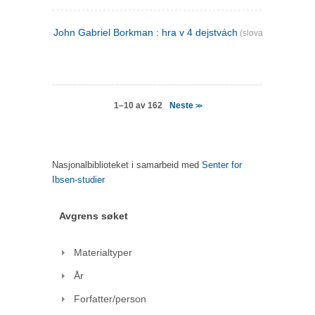
John Gabriel Borkman : hra v 4 dejstvách
(slovakisk)
Neste
1–10 av 162
>>
Nasjonalbiblioteket i samarbeid med
Senter for
Ibsen-studier
Avgrens søket
Materialtyper
År
Forfatter/person