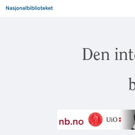
Den int
b