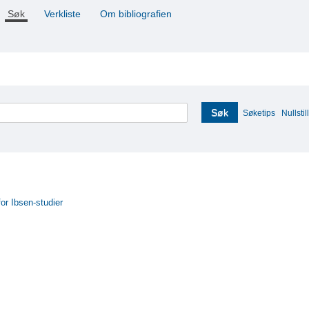
Søk
Verkliste
Om bibliografien
Søk
Søketips
Nullstill
for Ibsen-studier