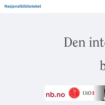
Den int
b