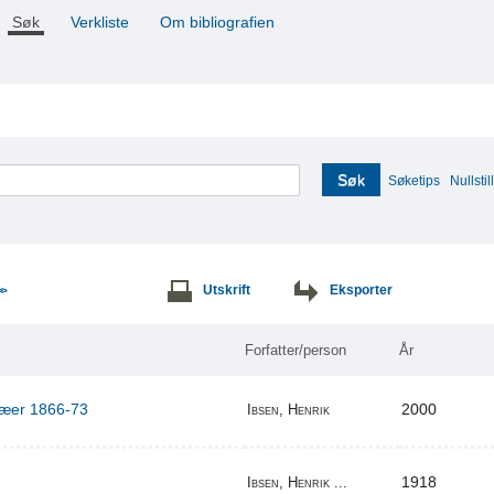
Søk
Verkliste
Om bibliografien
Søk
Søketips
Nullstill
Utskrift
Eksporter
>>
Forfatter/person
År
ilæer 1866-73
2000
Ibsen, Henrik
1918
Ibsen, Henrik ...