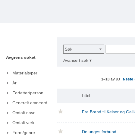
Søk
Avgrens søket
Avansert søk ▾
Materialtyper
Neste
1–10 av 83
År
Forfatter/person
Tittel
Generelt emneord
Fra Brand til Keiser og Gal
Omtalt navn
Omtalt verk
De unges forbund
Form/genre