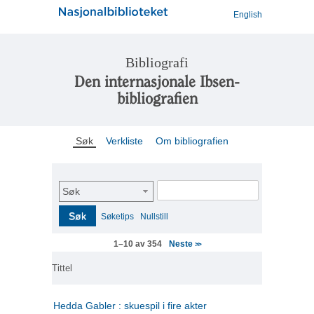
English
Bibliografi
Den internasjonale Ibsen-
bibliografien
Søk
Verkliste
Om bibliografien
Søk
Søk
Søketips
Nullstill
Neste
1–10 av 354
>>
Tittel
Hedda Gabler : skuespil i fire akter