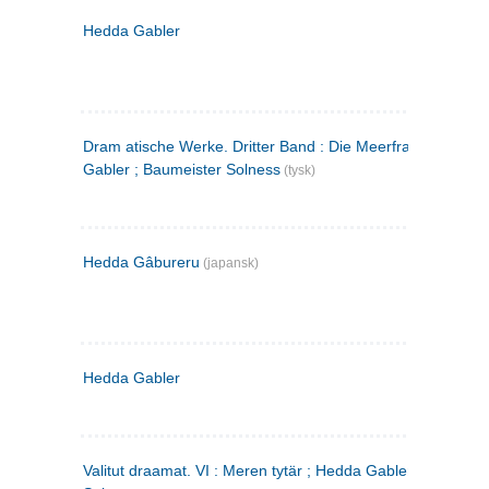
Hedda Gabler
Dram atische Werke. Dritter Band : Die Meerfrau ; Hedda
Gabler ; Baumeister Solness
(tysk)
Hedda Gâbureru
(japansk)
Hedda Gabler
Valitut draamat. VI : Meren tytär ; Hedda Gabler ; Rakentaj