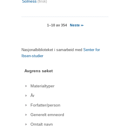
Solness
(finsk)
Neste
1–10 av 354
>>
Nasjonalbiblioteket i samarbeid med
Senter for
Ibsen-studier
Avgrens søket
Materialtyper
År
Forfatter/person
Generelt emneord
Omtalt navn