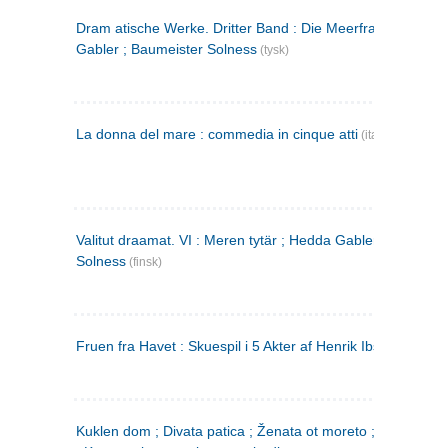
Dram atische Werke. Dritter Band : Die Meerfrau ; Hedda
Gabler ; Baumeister Solness
(tysk)
La donna del mare : commedia in cinque atti
(italiensk)
Valitut draamat. VI : Meren tytär ; Hedda Gabler ; Rakentaj
Solness
(finsk)
Fruen fra Havet : Skuespil i 5 Akter af Henrik Ibsen
Kuklen dom ; Divata patica ; Ženata ot moreto ; Malkijat Ejo