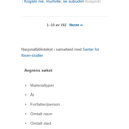
; Kogato nie, murtvite, se subudim
(bulgarsk)
Neste
1–10 av 192
>>
Nasjonalbiblioteket i samarbeid med
Senter for
Ibsen-studier
Avgrens søket
Materialtyper
År
Forfatter/person
Omtalt navn
Omtalt sted