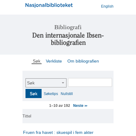
English
Bibliografi
Den internasjonale Ibsen-
bibliografien
Søk
Verkliste
Om bibliografien
Søk
Søk
Søketips
Nullstill
Neste
1–10 av 192
>>
Tittel
Fruen fra havet : skuespil i fem akter