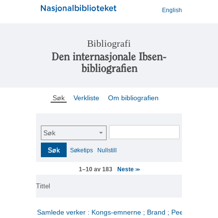
English
Bibliografi
Den internasjonale Ibsen-
bibliografien
Søk
Verkliste
Om bibliografien
Søk
Søk
Søketips
Nullstill
Neste
1–10 av 183
>>
Tittel
Samlede verker : Kongs-emnerne ; Brand ; Peer Gynt. 2