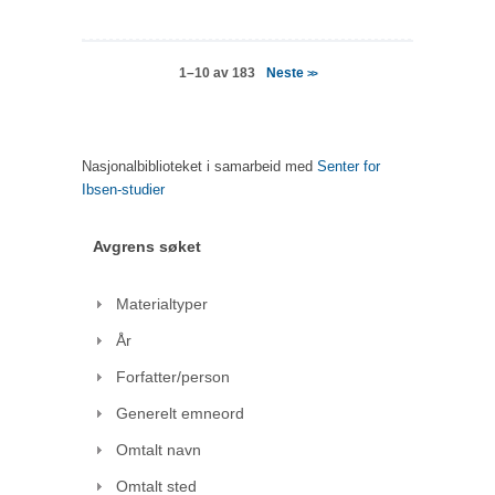
Neste
1–10 av 183
>>
Nasjonalbiblioteket i samarbeid med
Senter for
Ibsen-studier
Avgrens søket
Materialtyper
År
Forfatter/person
Generelt emneord
Omtalt navn
Omtalt sted