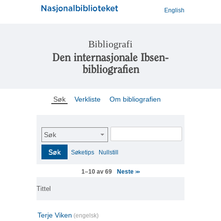
English
Bibliografi
Den internasjonale Ibsen-
bibliografien
Søk
Verkliste
Om bibliografien
Søk
Søk
Søketips
Nullstill
Neste
1–10 av 69
>>
Tittel
Terje Viken
(engelsk)