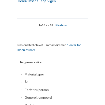
Henrik Ibsens Terje Vigen
Neste
1–10 av 69
>>
Nasjonalbiblioteket i samarbeid med
Senter for
Ibsen-studier
Avgrens søket
Materialtyper
År
Forfatter/person
Generelt emneord