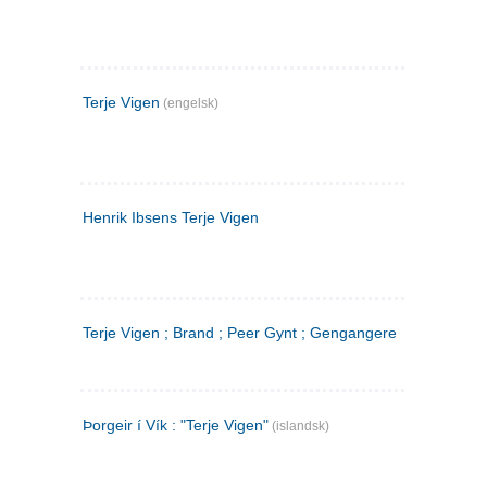
Terje Vigen
(engelsk)
Henrik Ibsens Terje Vigen
Terje Vigen ; Brand ; Peer Gynt ; Gengangere
Þorgeir í Vík : "Terje Vigen"
(islandsk)