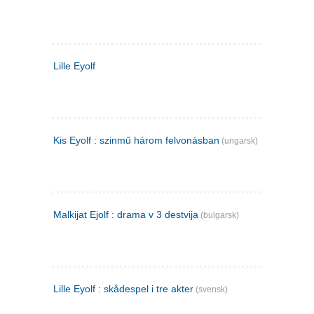
Lille Eyolf
Kis Eyolf : szinmű három felvonásban
(ungarsk)
Malkijat Ejolf : drama v 3 destvija
(bulgarsk)
Lille Eyolf : skådespel i tre akter
(svensk)