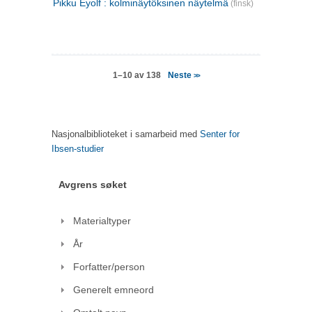
Pikku Eyolf : kolminäytöksinen näytelmä
(finsk)
Neste
1–10 av 138
>>
Nasjonalbiblioteket i samarbeid med
Senter for
Ibsen-studier
Avgrens søket
Materialtyper
År
Forfatter/person
Generelt emneord