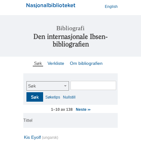
English
Bibliografi
Den internasjonale Ibsen-
bibliografien
Søk
Verkliste
Om bibliografien
Søk
Søk
Søketips
Nullstill
Neste
1–10 av 138
>>
Tittel
Kis Eyolf
(ungarsk)