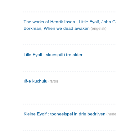
The works of Henrik Ibsen : Little Eyolf, John Gabriel
Borkman, When we dead awaken
(engelsk)
Lille Eyolf : skuespill i tre akter
īlf-e kuchūlū
(farsi)
Kleine Eyolf : tooneelspel in drie bedrijven
(nederlandsk)