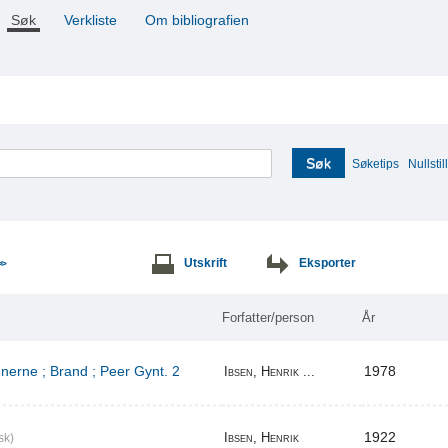
Søk
Verkliste
Om bibliografien
Søk
Søketips
Nullstill
Utskrift
Eksporter
>>
Forfatter/person
År
erne ; Brand ; Peer Gynt. 2
1978
Ibsen, Henrik ...
1922
Ibsen, Henrik
sk)