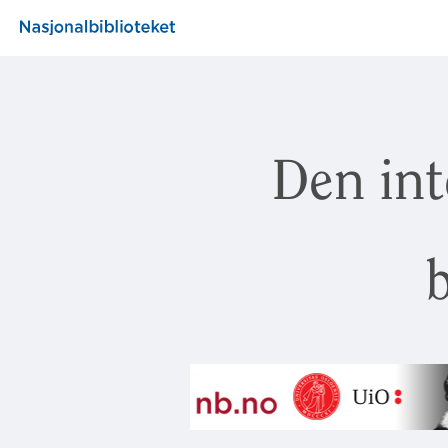
Den int
b