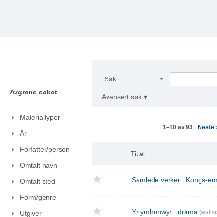
Søk
Avgrens søket
Avansert søk ▾
Materialtyper
Neste
1–10 av 93
År
Forfatter/person
Tittel
Omtalt navn
Samlede verker : Kongs-emn
Omtalt sted
Form/genre
Yr ymhonwyr : drama
(walisi
Utgiver