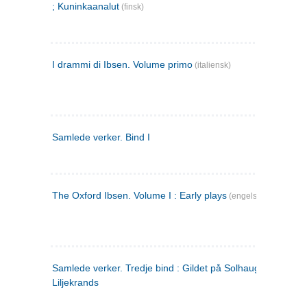
; Kuninkaanalut
(finsk)
I drammi di Ibsen. Volume primo
(italiensk)
Samlede verker. Bind I
The Oxford Ibsen. Volume I : Early plays
(engelsk)
Samlede verker. Tredje bind : Gildet på Solhaug ; Olaf
Liljekrands