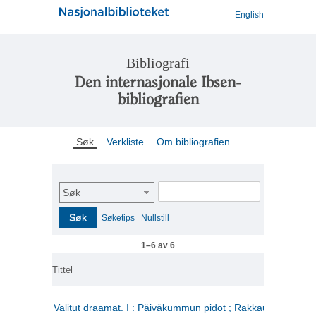
English
Bibliografi
Den internasjonale Ibsen-
bibliografien
Søk
Verkliste
Om bibliografien
Søk
Søk
Søketips
Nullstill
1–6 av 6
Tittel
Valitut draamat. I : Päiväkummun pidot ; Rakkauden kome