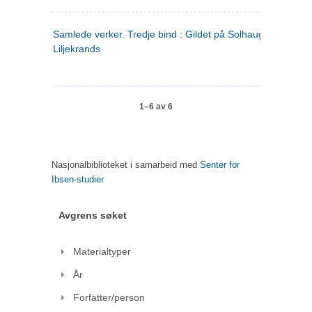
Samlede verker. Tredje bind : Gildet på Solhaug ; Olaf
Liljekrands
1–6 av 6
Nasjonalbiblioteket i samarbeid med
Senter for
Ibsen-studier
Avgrens søket
Materialtyper
År
Forfatter/person