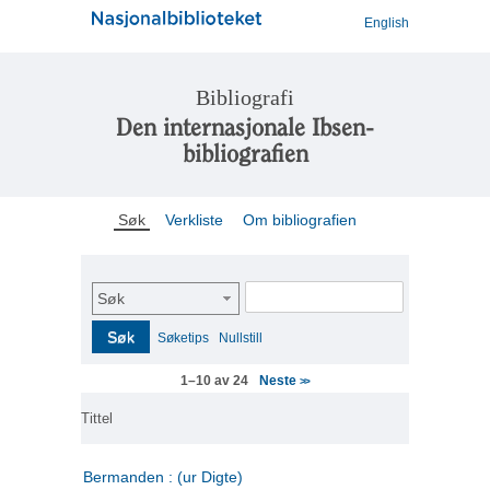
English
Bibliografi
Den internasjonale Ibsen-
bibliografien
Søk
Verkliste
Om bibliografien
Søk
Søk
Søketips
Nullstill
Neste
1–10 av 24
>>
Tittel
Bermanden : (ur Digte)