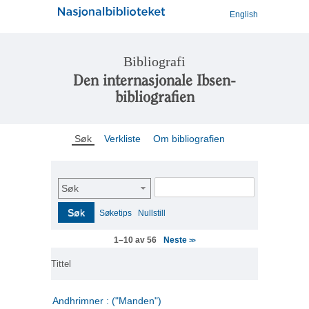
English
Bibliografi
Den internasjonale Ibsen-
bibliografien
Søk
Verkliste
Om bibliografien
Søk
Søk
Søketips
Nullstill
Neste
1–10 av 56
>>
Tittel
Andhrimner : ("Manden")