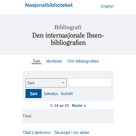
English
Bibliografi
Den internasjonale Ibsen-
bibliografien
Søk
Verkliste
Om bibliografien
Søk
Søk
Søketips
Nullstill
Neste
1–10 av 15
>>
Tittel
Olaf Liljekrans : Skuespil i tre akter