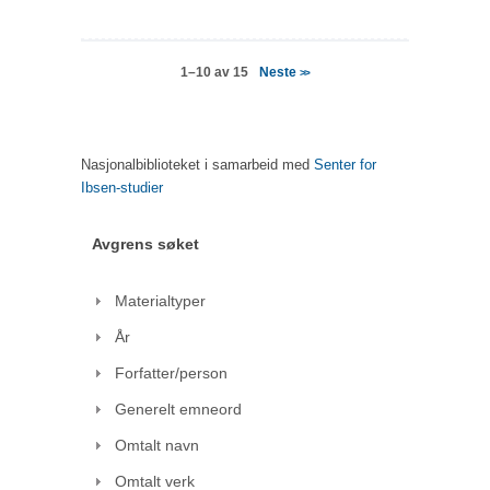
Neste
1–10 av 15
>>
Nasjonalbiblioteket i samarbeid med
Senter for
Ibsen-studier
Avgrens søket
Materialtyper
År
Forfatter/person
Generelt emneord
Omtalt navn
Omtalt verk