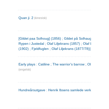
Quan ji. 2
(kinesisk)
[Gildet paa Solhoug] (1856) ; Gildet på Solhaug (1883) ;
Rypen i Justedal ; Olaf Liljekrans (1857) ; Olaf Liljekrans
(1902) ; Fjeldfuglen ; Olaf Liljekrans (1877/78)]
Early plays : Catiline ; The warrior's barrow ; Olaf Liljekran
(engelsk)
Hundreårsutgave : Henrik Ibsens samlede verker. 3