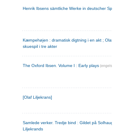
Henrik Ibsens sämtliche Werke in deutscher Sprache. 2
(ty
Kæmpehøjen : dramatisk digtning i en akt ; Olaf Liljekrans 
skuespil i tre akter
The Oxford Ibsen. Volume I : Early plays
(engelsk)
[Olaf Liljekrans]
Samlede verker. Tredje bind : Gildet på Solhaug ; Olaf
Liljekrands