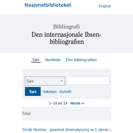
English
Bibliografi
Den internasjonale Ibsen-
bibliografien
Søk
Verkliste
Om bibliografien
Søk
Søk
Søketips
Nullstill
Neste
1–10 av 14
>>
Tittel
Grób Hunów : poemat dramatyczny w 1 akcie
(polsk)