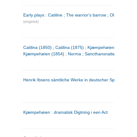
Early plays : Catiline ; The warrior's barrow ; Olaf Liljekran
(engelsk)
Catilina (1850) ; Catilina (1875) ; Kjæmpehøien (1850) ;
Kjæmpehøien (1854) ; Norma ; Sancthansnatten
Henrik Ibsens sämtliche Werke in deutscher Sprache. 2
(ty
Kjæmpehøien : dramatisk Digtning i een Act