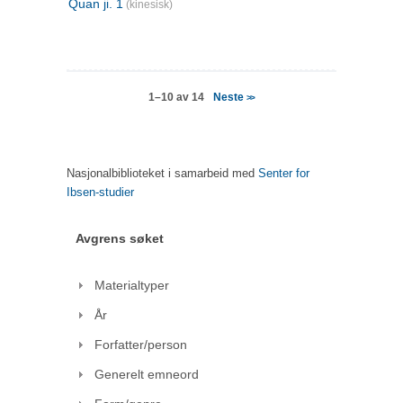
Quan ji. 1
(kinesisk)
Neste
1–10 av 14
>>
Nasjonalbiblioteket i samarbeid med
Senter for
Ibsen-studier
Avgrens søket
Materialtyper
År
Forfatter/person
Generelt emneord