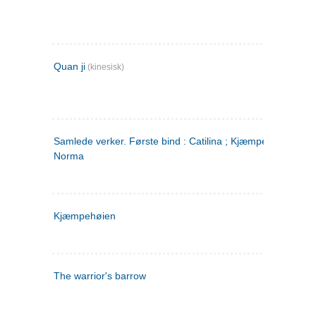
Quan ji
(kinesisk)
Samlede verker. Første bind : Catilina ; Kjæmpehøien ;
Norma
Kjæmpehøien
The warrior's barrow