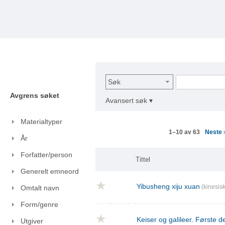
Søk
Avgrens søket
Avansert søk ▾
Materialtyper
Neste
1–10 av 63
År
Forfatter/person
Tittel
Generelt emneord
Yibusheng xiju xuan
(kinesisk
Omtalt navn
Form/genre
Keiser og galileer. Første de
Utgiver