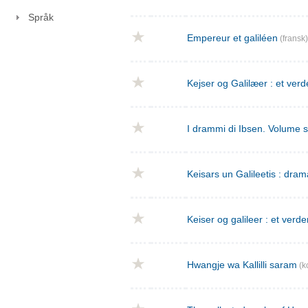
Språk
Empereur et galiléen
(fransk)
Kejser og Galilæer : et verd
I drammi di Ibsen. Volume 
Keisars un Galileetis : dra
Keiser og galileer : et verde
Hwangje wa Kallilli saram
(k