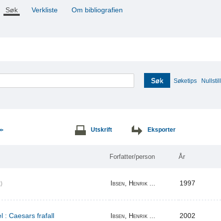
Søk
Verkliste
Om bibliografien
Søk
Søketips
Nullstill
Utskrift
Eksporter
>>
Forfatter/person
År
1997
Ibsen, Henrik ...
)
l : Caesars frafall
2002
Ibsen, Henrik ...