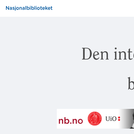
Den int
b