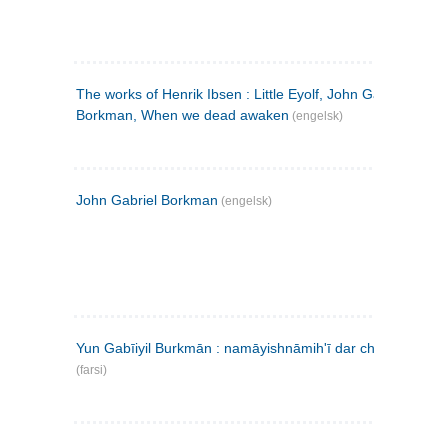
The works of Henrik Ibsen : Little Eyolf, John Gabriel
Borkman, When we dead awaken
(engelsk)
John Gabriel Borkman
(engelsk)
Yun Gabīiyil Burkmān : namāyishnāmihʹī dar chahār pardih
(farsi)