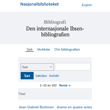
English
Bibliografi
Den internasjonale Ibsen-
bibliografien
Søk
Verkliste
Om bibliografien
Søk
Søk
Søketips
Nullstill
Neste
1–10 av 162
>>
Tittel
Jean-Gabriel Borkman : drame en quatre actes
(fransk)