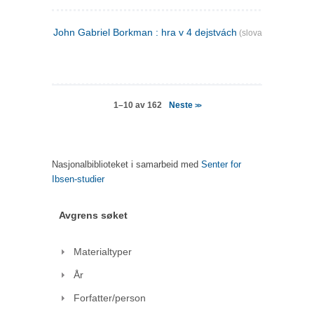
John Gabriel Borkman : hra v 4 dejstvách
(slovakisk)
Neste
1–10 av 162
>>
Nasjonalbiblioteket i samarbeid med
Senter for
Ibsen-studier
Avgrens søket
Materialtyper
År
Forfatter/person