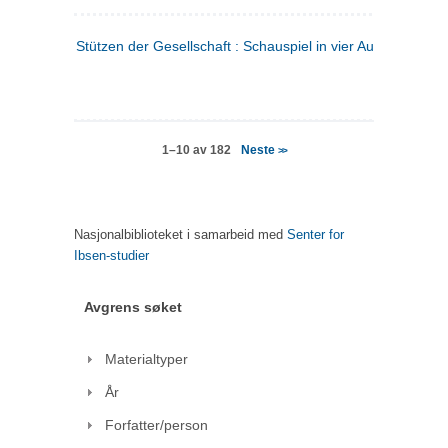
Stützen der Gesellschaft : Schauspiel in vier Aufzügen
(tysk
Neste
1–10 av 182
>>
Nasjonalbiblioteket i samarbeid med
Senter for
Ibsen-studier
Avgrens søket
Materialtyper
År
Forfatter/person