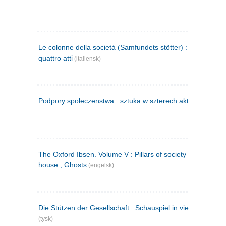
Le colonne della società (Samfundets stötter) : commedia 
quattro atti
(italiensk)
Podpory spoleczenstwa : sztuka w szterech aktach
(polsk)
The Oxford Ibsen. Volume V : Pillars of society ; A doll's
house ; Ghosts
(engelsk)
Die Stützen der Gesellschaft : Schauspiel in vier Aufzügen
(tysk)