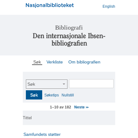
English
Bibliografi
Den internasjonale Ibsen-
bibliografien
Søk
Verkliste
Om bibliografien
Søk
Søk
Søketips
Nullstill
Neste
1–10 av 182
>>
Tittel
Samfundets støtter