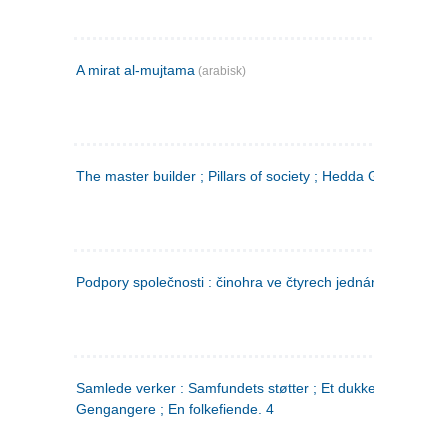
A mirat al-mujtama
(arabisk)
The master builder ; Pillars of society ; Hedda Gabler
Podpory společnosti : činohra ve čtyrech jednáních
(tsjekkis
Samlede verker : Samfundets støtter ; Et dukkehjem ;
Gengangere ; En folkefiende. 4