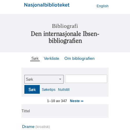
English
Bibliografi
Den internasjonale Ibsen-
bibliografien
Søk
Verkliste
Om bibliografien
Søk
Søk
Søketips
Nullstill
Neste
1–10 av 347
>>
Tittel
Drame
(kroatisk)