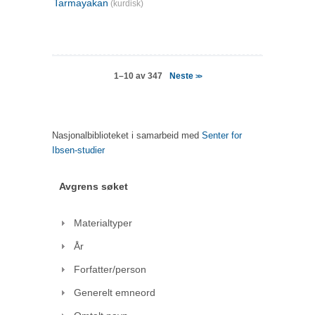
Tarmayakan
(kurdisk)
Neste
1–10 av 347
>>
Nasjonalbiblioteket i samarbeid med
Senter for
Ibsen-studier
Avgrens søket
Materialtyper
År
Forfatter/person
Generelt emneord