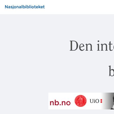
Den int
b