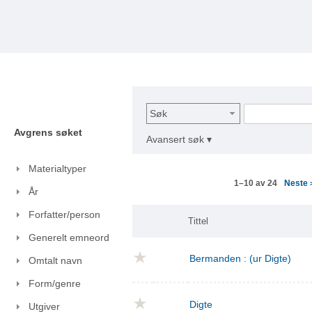
Søk
Avgrens søket
Avansert søk ▾
Materialtyper
Neste
1–10 av 24
År
Forfatter/person
Tittel
Generelt emneord
Bermanden : (ur Digte)
Omtalt navn
Form/genre
Digte
Utgiver