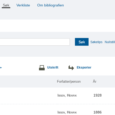
Søk
Verkliste
Om bibliografien
Søk
Søketips
Nullstill
Utskrift
Eksporter
>>
Forfatter/person
År
1928
Ibsen, Henrik
1886
Ibsen, Henrik