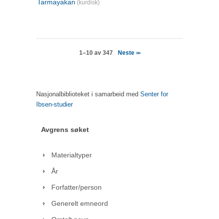
Tarmayakan
(kurdisk)
Neste
1–10 av 347
>>
Nasjonalbiblioteket i samarbeid med
Senter for
Ibsen-studier
Avgrens søket
Materialtyper
År
Forfatter/person
Generelt emneord