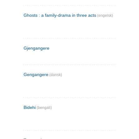
Ghosts : a family-drama in three acts
(engelsk)
Gjengangere
Gengangere
(dansk)
Bidehi
(bengali)