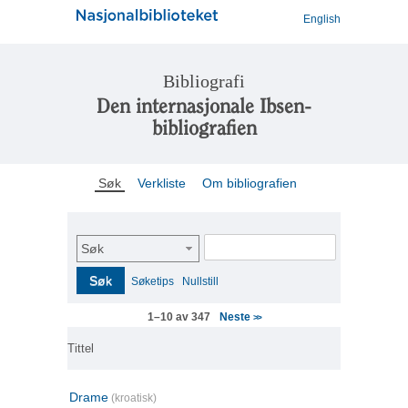
English
Bibliografi
Den internasjonale Ibsen-
bibliografien
Søk
Verkliste
Om bibliografien
Søk
Søk
Søketips
Nullstill
Neste
1–10 av 347
>>
Tittel
Drame
(kroatisk)