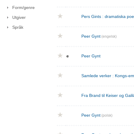
Form/genre
Pers Gints : dramatiska po
Utgiver
Språk
Peer Gynt
(engelsk)
e
Peer Gynt
Samlede verker : Kongs-emn
Fra Brand til Keiser og Gal
Peer Gynt
(polsk)