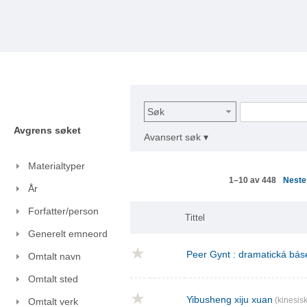
Søk
Avgrens søket
Avansert søk ▾
Materialtyper
Nest
1–10 av 448
År
Forfatter/person
Tittel
Generelt emneord
Peer Gynt : dramatická báse
Omtalt navn
Omtalt sted
Yibusheng xiju xuan
(kinesisk
Omtalt verk