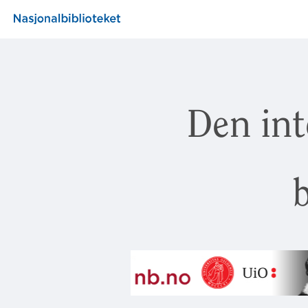
Den int
b