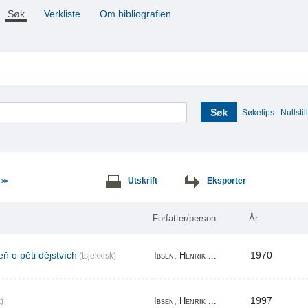
Søk
Verkliste
Om bibliografien
Søk
Søketips
Nullstill
e
Utskrift
Eksporter
>>
Forfatter/person
År
ň o pěti dějstvích
1970
Ibsen, Henrik ...
(tsjekkisk)
1997
Ibsen, Henrik ...
)