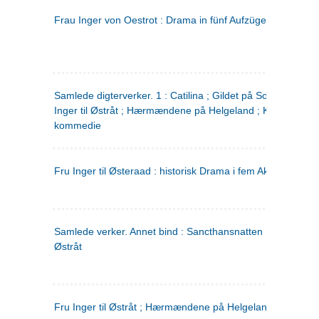
Frau Inger von Oestrot : Drama in fünf Aufzügen
(tysk)
Samlede digterverker. 1 : Catilina ; Gildet på Solhaug ; Fru
Inger til Østråt ; Hærmændene på Helgeland ; Kjærlighede
kommedie
Fru Inger til Østeraad : historisk Drama i fem Akter
Samlede verker. Annet bind : Sancthansnatten ; Fru Inger ti
Østråt
Fru Inger til Østråt ; Hærmændene på Helgeland