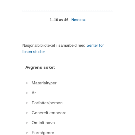
Neste
1–10 av 46
>>
Nasjonalbiblioteket i samarbeid med
Senter for
Ibsen-studier
Avgrens søket
Materialtyper
År
Forfatter/person
Generelt emneord
Omtalt navn
Form/genre