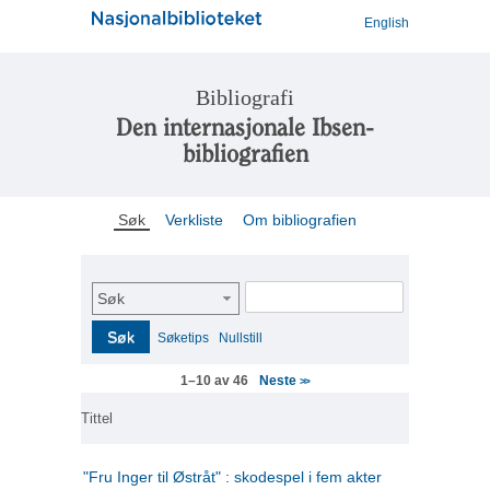
English
Bibliografi
Den internasjonale Ibsen-
bibliografien
Søk
Verkliste
Om bibliografien
Søk
Søk
Søketips
Nullstill
Neste
1–10 av 46
>>
Tittel
"Fru Inger til Østråt" : skodespel i fem akter