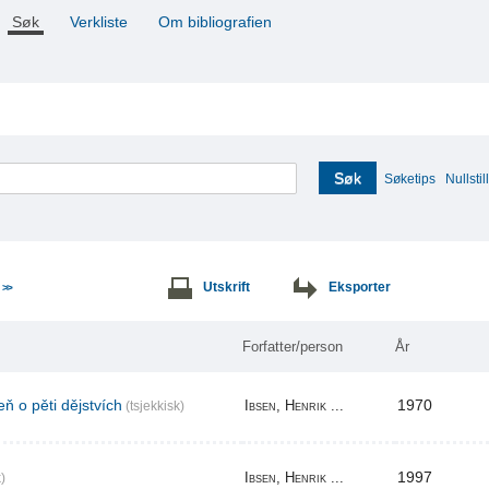
Søk
Verkliste
Om bibliografien
Søk
Søketips
Nullstill
e
Utskrift
Eksporter
>>
Forfatter/person
År
ň o pěti dějstvích
1970
Ibsen, Henrik ...
(tsjekkisk)
1997
Ibsen, Henrik ...
)