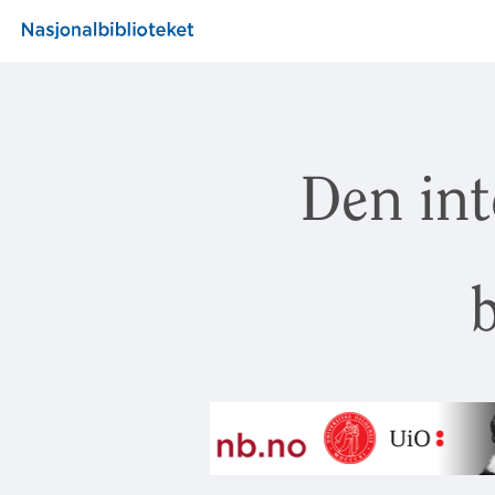
Den int
b