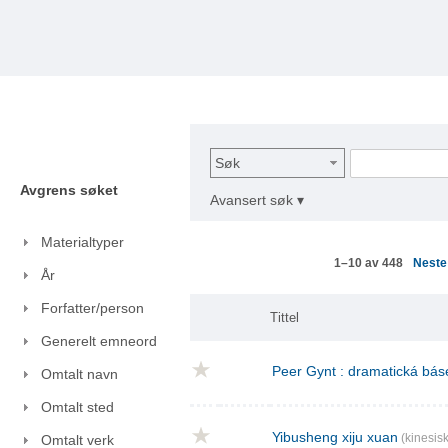
Søk
Avgrens søket
Avansert søk ▾
Materialtyper
Nest
1–10 av 448
År
Forfatter/person
Tittel
Generelt emneord
Peer Gynt : dramatická báse
Omtalt navn
Omtalt sted
Yibusheng xiju xuan
(kinesisk
Omtalt verk