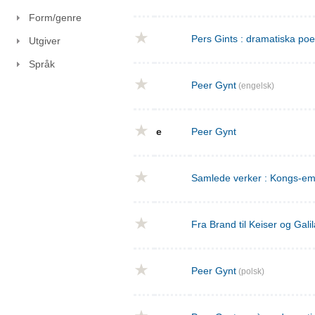
Form/genre
Pers Gints : dramatiska po
Utgiver
Språk
Peer Gynt
(engelsk)
e
Peer Gynt
Samlede verker : Kongs-emn
Fra Brand til Keiser og Gal
Peer Gynt
(polsk)