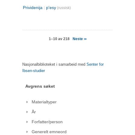
Prividenija : p'esy
(russisk)
Neste
1–10 av 218
>>
Nasjonalbiblioteket i samarbeid med
Senter for
Ibsen-studier
Avgrens søket
Materialtyper
År
Forfatter/person
Generelt emneord