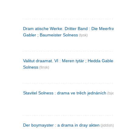
Dram atische Werke. Dritter Band : Die Meerfrau ; Hedda
Gabler ; Baumeister Solness
(tysk)
Valitut draamat. VI : Meren tytär ; Hedda Gabler ; Rakentaj
Solness
(finsk)
Stavitel Solness : drama ve trěch jednáních
(tsjekkisk)
Der boymayster : a drama in dray akten
(jiddish)