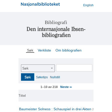
English
Bibliografi
Den internasjonale Ibsen-
bibliografien
Søk
Verkliste
Om bibliografien
Søk
Søk
Søketips
Nullstill
Neste
1–10 av 218
>>
Tittel
Baumeister Solness : Schauspiel in drei Akten
(tysk)