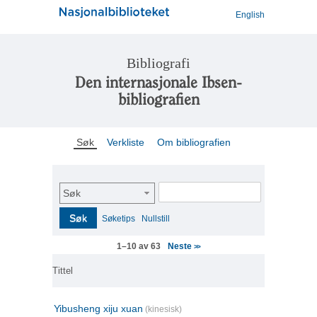
English
Bibliografi
Den internasjonale Ibsen-
bibliografien
Søk
Verkliste
Om bibliografien
Søk
Søk
Søketips
Nullstill
Neste
1–10 av 63
>>
Tittel
Yibusheng xiju xuan
(kinesisk)