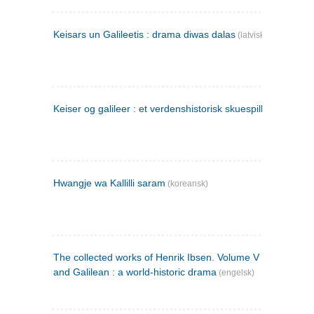
Keisars un Galileetis : drama diwas dalas
(latvisk)
Keiser og galileer : et verdenshistorisk skuespill (1873)
Hwangje wa Kallilli saram
(koreansk)
The collected works of Henrik Ibsen. Volume V : Emperor
and Galilean : a world-historic drama
(engelsk)