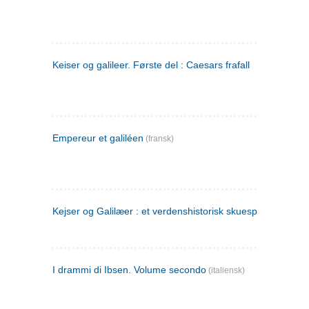
Keiser og galileer. Første del : Caesars frafall
Empereur et galiléen
(fransk)
Kejser og Galilæer : et verdenshistorisk skuespil
I drammi di Ibsen. Volume secondo
(italiensk)