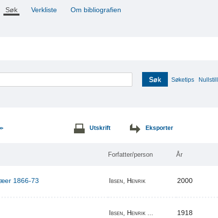
Søk
Verkliste
Om bibliografien
Søk
Søketips
Nullstill
Utskrift
Eksporter
>>
Forfatter/person
År
ilæer 1866-73
2000
Ibsen, Henrik
1918
Ibsen, Henrik ...