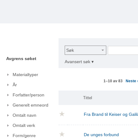
Søk
Avgrens søket
Avansert søk ▾
Materialtyper
Neste
1–10 av 83
År
Forfatter/person
Tittel
Generelt emneord
Fra Brand til Keiser og Gal
Omtalt navn
Omtalt verk
De unges forbund
Form/genre