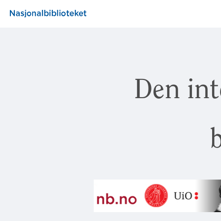
Den int
b