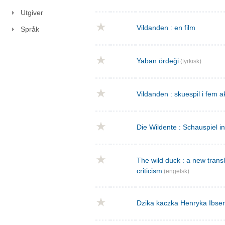
Utgiver
Vildanden : en film
Språk
Yaban ördeği
(tyrkisk)
Vildanden : skuespil i fem a
Die Wildente : Schauspiel i
The wild duck : a new transla
criticism
(engelsk)
Dzika kaczka Henryka Ibse