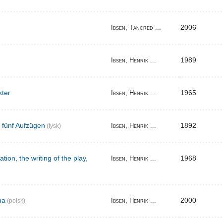
2006
Ibsen, Tancred ...
1989
Ibsen, Henrik ...
kter
1965
Ibsen, Henrik ...
n fünf Aufzügen
1892
Ibsen, Henrik ...
(tysk)
tion, the writing of the play,
1968
Ibsen, Henrik ...
na
2000
Ibsen, Henrik ...
(polsk)