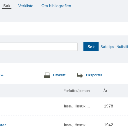
Søk
Verkliste
Om bibliografien
Søk
Søketips
Nullstill
e
Utskrift
Eksporter
>>
Forfatter/person
År
1978
Ibsen, Henrik ...
kter
1942
Ibsen, Henrik ...