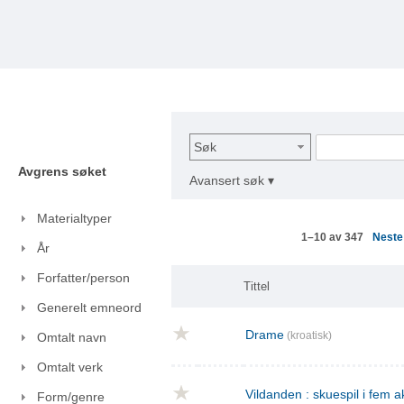
Søk
Avgrens søket
Avansert søk ▾
Materialtyper
Nest
1–10 av 347
År
Forfatter/person
Tittel
Generelt emneord
Drame
(kroatisk)
Omtalt navn
Omtalt verk
Vildanden : skuespil i fem a
Form/genre