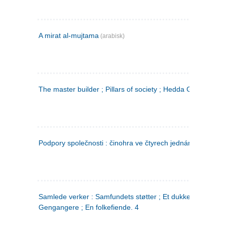
A mirat al-mujtama
(arabisk)
The master builder ; Pillars of society ; Hedda Gabler
Podpory společnosti : činohra ve čtyrech jednáních
(tsjekkis
Samlede verker : Samfundets støtter ; Et dukkehjem ;
Gengangere ; En folkefiende. 4