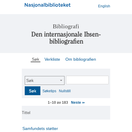
English
Bibliografi
Den internasjonale Ibsen-
bibliografien
Søk
Verkliste
Om bibliografien
Søk
Søk
Søketips
Nullstill
Neste
1–10 av 183
>>
Tittel
Samfundets støtter