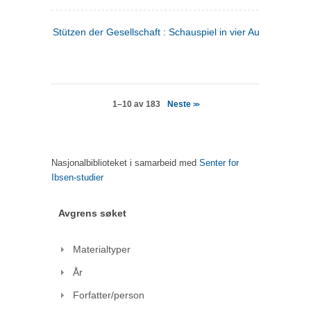
Stützen der Gesellschaft : Schauspiel in vier Aufzügen
(tysk
Neste
1–10 av 183
>>
Nasjonalbiblioteket i samarbeid med
Senter for
Ibsen-studier
Avgrens søket
Materialtyper
År
Forfatter/person