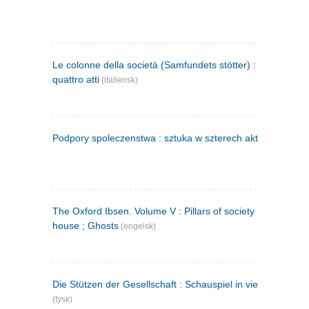
Le colonne della società (Samfundets stötter) : commedia 
quattro atti
(italiensk)
Podpory spoleczenstwa : sztuka w szterech aktach
(polsk)
The Oxford Ibsen. Volume V : Pillars of society ; A doll's
house ; Ghosts
(engelsk)
Die Stützen der Gesellschaft : Schauspiel in vier Aufzügen
(tysk)