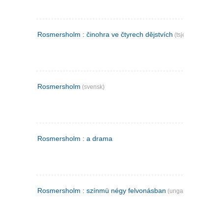
Rosmersholm : činohra ve čtyrech dějstvích
(tsjekkisk)
Rosmersholm
(svensk)
Rosmersholm : a drama
Rosmersholm : színmü négy felvonásban
(ungarsk)