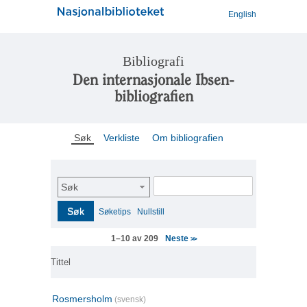
English
Bibliografi
Den internasjonale Ibsen-
bibliografien
Søk
Verkliste
Om bibliografien
Søk
Søk
Søketips
Nullstill
Neste
1–10 av 209
>>
Tittel
Rosmersholm
(svensk)