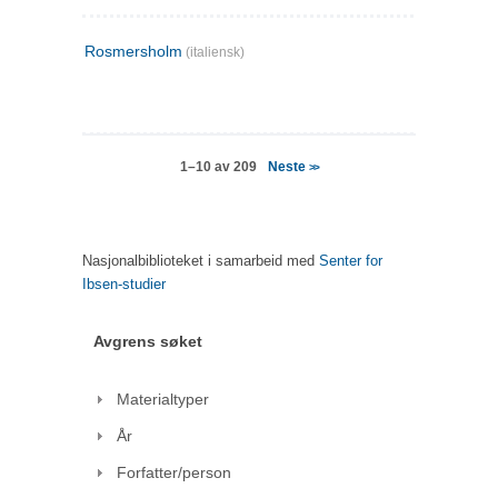
Rosmersholm
(italiensk)
Neste
1–10 av 209
>>
Nasjonalbiblioteket i samarbeid med
Senter for
Ibsen-studier
Avgrens søket
Materialtyper
År
Forfatter/person