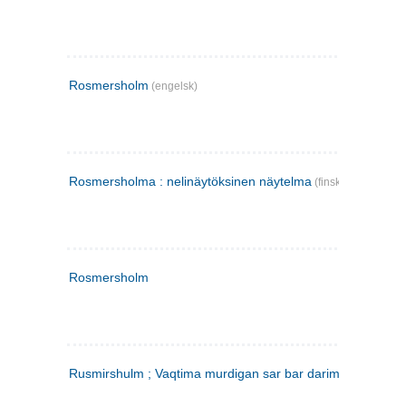
Rosmersholm
(engelsk)
Rosmersholma : nelinäytöksinen näytelma
(finsk)
Rosmersholm
Rusmirshulm ; Vaqtima murdigan sar bar darim
(farsi)