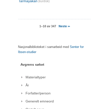
Tarmayakan
(kurdisk)
Neste
1–10 av 347
>>
Nasjonalbiblioteket i samarbeid med
Senter for
Ibsen-studier
Avgrens søket
Materialtyper
År
Forfatter/person
Generelt emneord