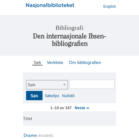
English
Bibliografi
Den internasjonale Ibsen-
bibliografien
Søk
Verkliste
Om bibliografien
Søk
Søk
Søketips
Nullstill
Neste
1–10 av 347
>>
Tittel
Drame
(kroatisk)