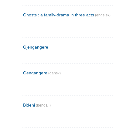
Ghosts : a family-drama in three acts
(engelsk)
Gjengangere
Gengangere
(dansk)
Bidehi
(bengali)