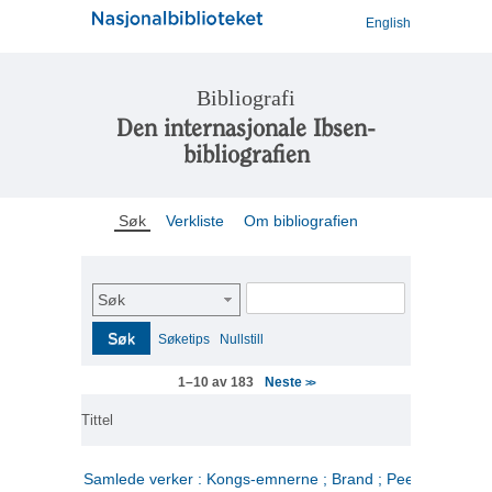
English
Bibliografi
Den internasjonale Ibsen-
bibliografien
Søk
Verkliste
Om bibliografien
Søk
Søk
Søketips
Nullstill
Neste
1–10 av 183
>>
Tittel
Samlede verker : Kongs-emnerne ; Brand ; Peer Gynt. 2