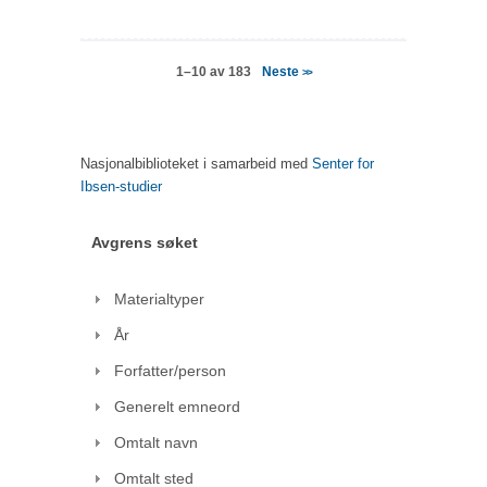
Neste
1–10 av 183
>>
Nasjonalbiblioteket i samarbeid med
Senter for
Ibsen-studier
Avgrens søket
Materialtyper
År
Forfatter/person
Generelt emneord
Omtalt navn
Omtalt sted