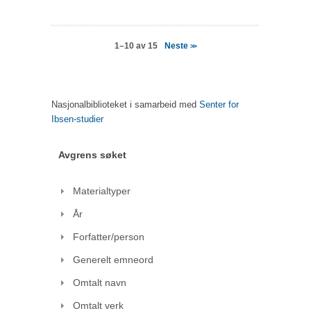
Neste
1–10 av 15
>>
Nasjonalbiblioteket i samarbeid med
Senter for
Ibsen-studier
Avgrens søket
Materialtyper
År
Forfatter/person
Generelt emneord
Omtalt navn
Omtalt verk