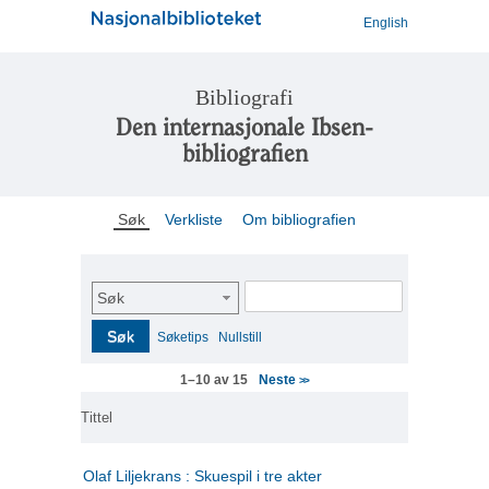
English
Bibliografi
Den internasjonale Ibsen-
bibliografien
Søk
Verkliste
Om bibliografien
Søk
Søk
Søketips
Nullstill
Neste
1–10 av 15
>>
Tittel
Olaf Liljekrans : Skuespil i tre akter