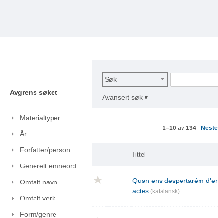
Søk
Avgrens søket
Avansert søk ▾
Materialtyper
Nest
1–10 av 134
År
Forfatter/person
Tittel
Generelt emneord
Quan ens despertarém d'ent
Omtalt navn
actes
(katalansk)
Omtalt verk
Form/genre