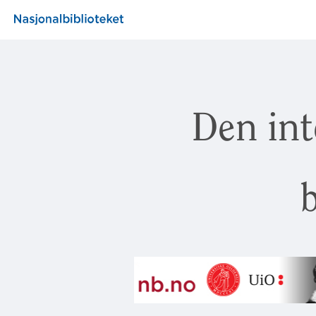
Den int
b