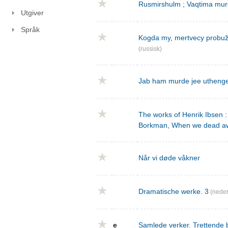
Rusmirshulm ; Vaqtima mur
Utgiver
Språk
Kogda my, mertvecy probužd
(russisk)
Jab ham murde jee utheng
The works of Henrik Ibsen : 
Borkman, When we dead a
Når vi døde våkner
Dramatische werke. 3
(neder
e
Samlede verker. Trettende 