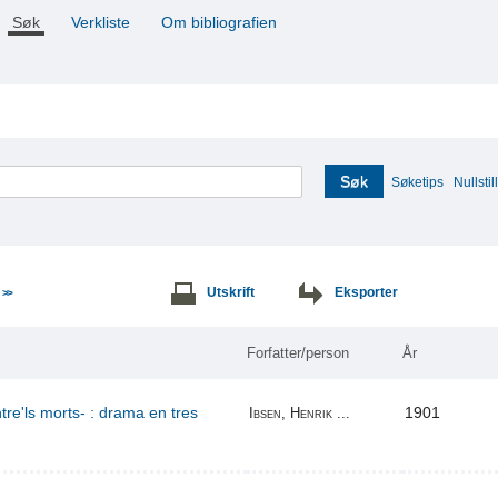
Søk
Verkliste
Om bibliografien
Søk
Søketips
Nullstill
e
Utskrift
Eksporter
>>
Forfatter/person
År
re'ls morts- : drama en tres
1901
Ibsen, Henrik ...