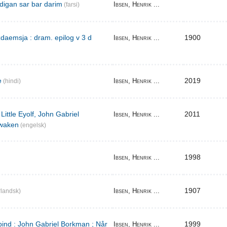
digan sar bar darim
Ibsen, Henrik ...
(farsi)
aemsja : dram. epilog v 3 d
1900
Ibsen, Henrik ...
e
2019
Ibsen, Henrik ...
(hindi)
Little Eyolf, John Gabriel
2011
Ibsen, Henrik ...
waken
(engelsk)
1998
Ibsen, Henrik ...
1907
Ibsen, Henrik ...
landsk)
bind : John Gabriel Borkman ; Når
1999
Ibsen, Henrik ...