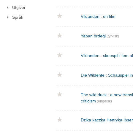
Utgiver
Vildanden : en film
Språk
Yaban ördeği
(tyrkisk)
Vildanden : skuespil i fem a
Die Wildente : Schauspiel i
The wild duck : a new transla
criticism
(engelsk)
Dzika kaczka Henryka Ibse