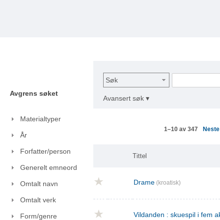
Søk
Avgrens søket
Avansert søk ▾
Materialtyper
Nest
1–10 av 347
År
Forfatter/person
Tittel
Generelt emneord
Drame
(kroatisk)
Omtalt navn
Omtalt verk
Vildanden : skuespil i fem a
Form/genre