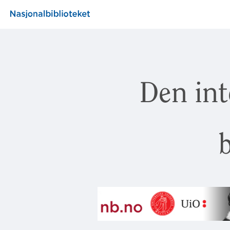
Den int
b