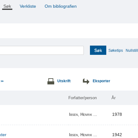
Søk
Verkliste
Om bibliografien
Søk
Søketips
Nullstill
e
Utskrift
Eksporter
>>
Forfatter/person
År
1978
Ibsen, Henrik ...
kter
1942
Ibsen, Henrik ...