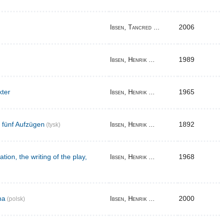
2006
Ibsen, Tancred ...
1989
Ibsen, Henrik ...
kter
1965
Ibsen, Henrik ...
n fünf Aufzügen
1892
Ibsen, Henrik ...
(tysk)
tion, the writing of the play,
1968
Ibsen, Henrik ...
na
2000
Ibsen, Henrik ...
(polsk)