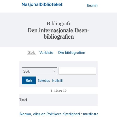
English
Bibliografi
Den internasjonale Ibsen-
bibliografien
Søk
Verkliste
Om bibliografien
Søk
Søk
Søketips
Nullstill
1–10 av 10
Tittel
Norma, eller en Politikers Kjærlighed : musik-tragedie i tre