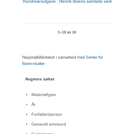
Hundreårsutgave : Henrik Ibsens samlede verker. 1
1–10 av 10
Nasjonalbiblioteket i samarbeid med
Senter for
Ibsen-studier
Avgrens søket
Materialtyper
År
Forfatter/person
Generelt emneord