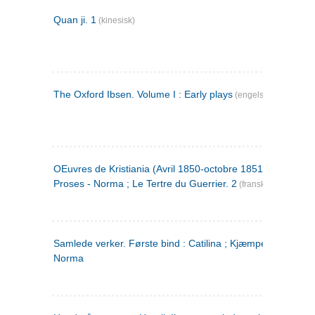
Quan ji. 1
(kinesisk)
The Oxford Ibsen. Volume I : Early plays
(engelsk)
OEuvres de Kristiania (Avril 1850-octobre 1851) : Poèmes 
Proses - Norma ; Le Tertre du Guerrier. 2
(fransk)
Samlede verker. Første bind : Catilina ; Kjæmpehøien ;
Norma