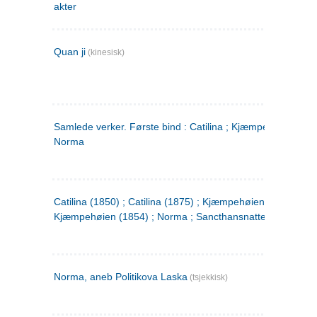
akter
Quan ji
(kinesisk)
Samlede verker. Første bind : Catilina ; Kjæmpehøien ;
Norma
Catilina (1850) ; Catilina (1875) ; Kjæmpehøien (1850) ;
Kjæmpehøien (1854) ; Norma ; Sancthansnatten
Norma, aneb Politikova Laska
(tsjekkisk)