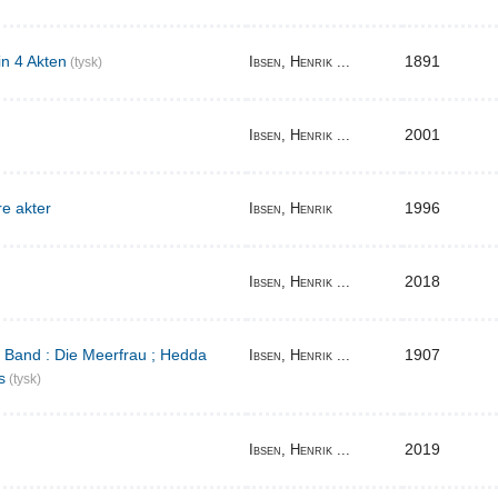
in 4 Akten
1891
Ibsen, Henrik ...
(tysk)
2001
Ibsen, Henrik ...
re akter
1996
Ibsen, Henrik
2018
Ibsen, Henrik ...
r Band : Die Meerfrau ; Hedda
1907
Ibsen, Henrik ...
s
(tysk)
2019
Ibsen, Henrik ...