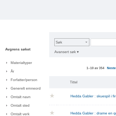
Søk
Avgrens søket
Avansert søk ▾
Materialtyper
Nest
1–10 av 354
År
Forfatter/person
Tittel
Generelt emneord
Hedda Gabler : skuespil i fi
Omtalt navn
Omtalt sted
Hedda Gabler : drame en q
Omtalt verk