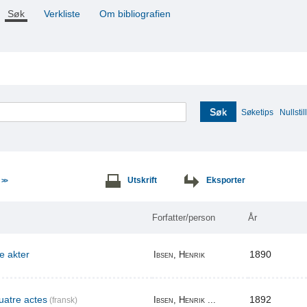
Søk
Verkliste
Om bibliografien
Søk
Søketips
Nullstill
e
Utskrift
Eksporter
>>
Forfatter/person
År
re akter
1890
Ibsen, Henrik
uatre actes
1892
Ibsen, Henrik ...
(fransk)