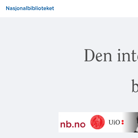
Den int
b