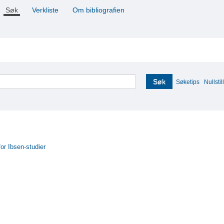
Søk
Verkliste
Om bibliografien
Søk
Søketips
Nullstill
for Ibsen-studier