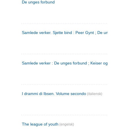
De unges forbund
Samlede verker. Sjette bind : Peer Gynt ; De unges Forbu
Samlede verker : De unges forbund ; Keiser og Galilæer. 3
I drammi di Ibsen. Volume secondo
(italiensk)
The league of youth
(engelsk)