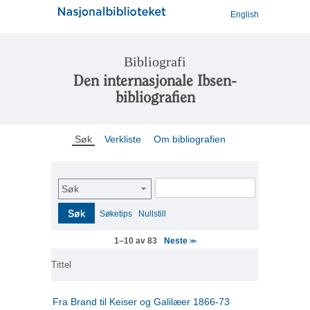
English
Bibliografi
Den internasjonale Ibsen-
bibliografien
Søk
Verkliste
Om bibliografien
Søk
Søk
Søketips
Nullstill
Neste
1–10 av 83
>>
Tittel
Fra Brand til Keiser og Galilæer 1866-73