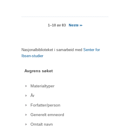
Neste
1–10 av 83
>>
Nasjonalbiblioteket i samarbeid med
Senter for
Ibsen-studier
Avgrens søket
Materialtyper
År
Forfatter/person
Generelt emneord
Omtalt navn