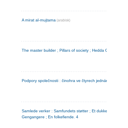
A mirat al-mujtama
(arabisk)
The master builder ; Pillars of society ; Hedda Gabler
Podpory společnosti : činohra ve čtyrech jednáních
(tsjekkis
Samlede verker : Samfundets støtter ; Et dukkehjem ;
Gengangere ; En folkefiende. 4