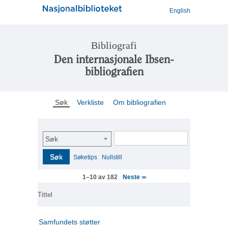
English
Bibliografi
Den internasjonale Ibsen-
bibliografien
Søk
Verkliste
Om bibliografien
Søk
Søk
Søketips
Nullstill
Neste
1–10 av 182
>>
Tittel
Samfundets støtter