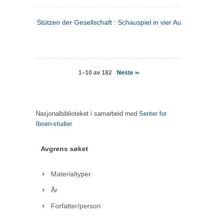
Stützen der Gesellschaft : Schauspiel in vier Aufzügen
(tysk
Neste
1–10 av 182
>>
Nasjonalbiblioteket i samarbeid med
Senter for
Ibsen-studier
Avgrens søket
Materialtyper
År
Forfatter/person