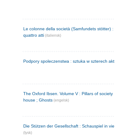
Le colonne della società (Samfundets stötter) : commedia 
quattro atti
(italiensk)
Podpory spoleczenstwa : sztuka w szterech aktach
(polsk)
The Oxford Ibsen. Volume V : Pillars of society ; A doll's
house ; Ghosts
(engelsk)
Die Stützen der Gesellschaft : Schauspiel in vier Aufzügen
(tysk)