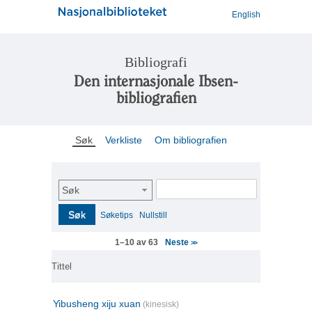
English
Bibliografi
Den internasjonale Ibsen-
bibliografien
Søk
Verkliste
Om bibliografien
Søk
Søk
Søketips
Nullstill
Neste
1–10 av 63
>>
Tittel
Yibusheng xiju xuan
(kinesisk)