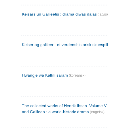
Keisars un Galileetis : drama diwas dalas
(latvisk)
Keiser og galileer : et verdenshistorisk skuespill (1873)
Hwangje wa Kallilli saram
(koreansk)
The collected works of Henrik Ibsen. Volume V : Emperor
and Galilean : a world-historic drama
(engelsk)