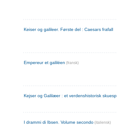
Keiser og galileer. Første del : Caesars frafall
Empereur et galiléen
(fransk)
Kejser og Galilæer : et verdenshistorisk skuespil
I drammi di Ibsen. Volume secondo
(italiensk)