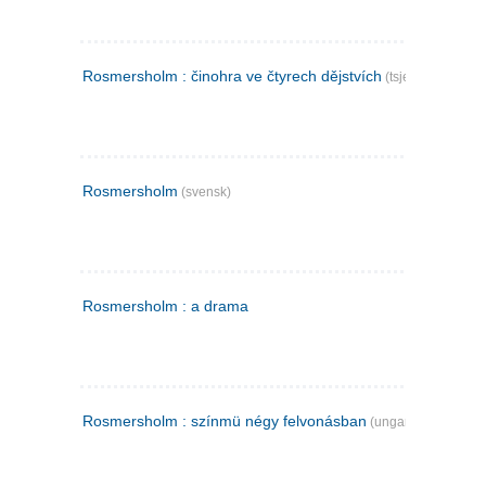
Rosmersholm : činohra ve čtyrech dějstvích
(tsjekkisk)
Rosmersholm
(svensk)
Rosmersholm : a drama
Rosmersholm : színmü négy felvonásban
(ungarsk)