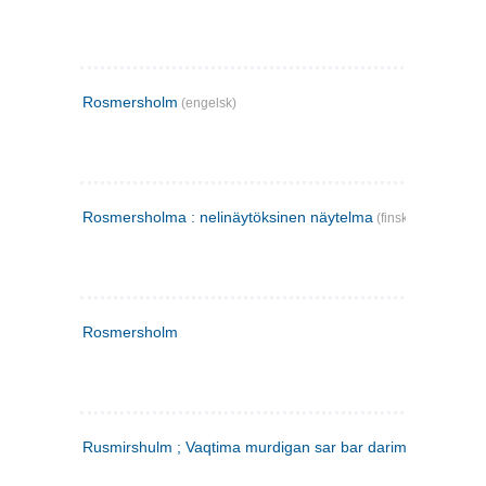
Rosmersholm
(engelsk)
Rosmersholma : nelinäytöksinen näytelma
(finsk)
Rosmersholm
Rusmirshulm ; Vaqtima murdigan sar bar darim
(farsi)