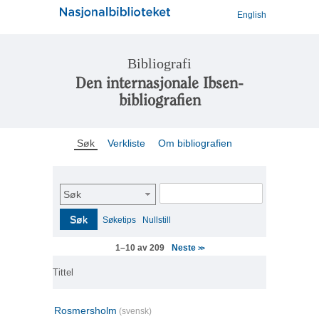
English
Bibliografi
Den internasjonale Ibsen-
bibliografien
Søk
Verkliste
Om bibliografien
Søk
Søk
Søketips
Nullstill
Neste
1–10 av 209
>>
Tittel
Rosmersholm
(svensk)