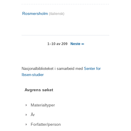
Rosmersholm
(italiensk)
Neste
1–10 av 209
>>
Nasjonalbiblioteket i samarbeid med
Senter for
Ibsen-studier
Avgrens søket
Materialtyper
År
Forfatter/person