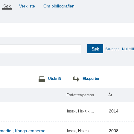
Søk
Verkliste
Om bibliografien
Søk
Søketips
Nullstill
Utskrift
Eksporter
Forfatter/person
År
2014
Ibsen, Henrik ...
komedie ; Kongs-emnerne
2008
Ibsen, Henrik ...