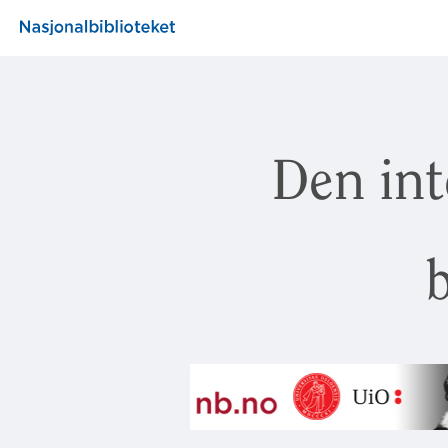
Den int
b