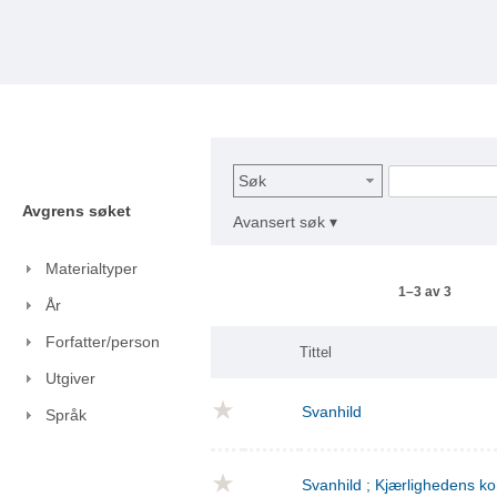
Søk
Avgrens søket
Avansert søk ▾
Materialtyper
1–3 av 3
År
Forfatter/person
Tittel
Utgiver
Svanhild
Språk
Svanhild ; Kjærlighedens 