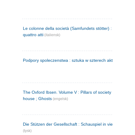
Le colonne della società (Samfundets stötter) : commedia 
quattro atti
(italiensk)
Podpory spoleczenstwa : sztuka w szterech aktach
(polsk)
The Oxford Ibsen. Volume V : Pillars of society ; A doll's
house ; Ghosts
(engelsk)
Die Stützen der Gesellschaft : Schauspiel in vier Aufzügen
(tysk)