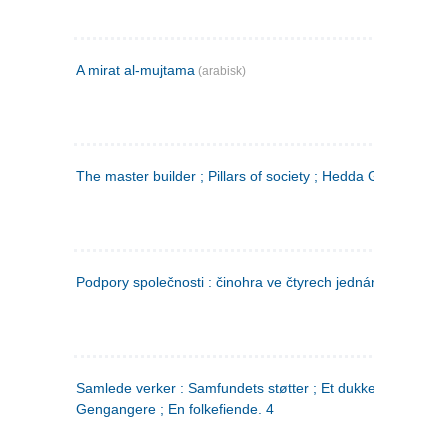
A mirat al-mujtama
(arabisk)
The master builder ; Pillars of society ; Hedda Gabler
Podpory společnosti : činohra ve čtyrech jednáních
(tsjekkis
Samlede verker : Samfundets støtter ; Et dukkehjem ;
Gengangere ; En folkefiende. 4