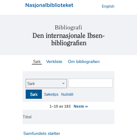
English
Bibliografi
Den internasjonale Ibsen-
bibliografien
Søk
Verkliste
Om bibliografien
Søk
Søk
Søketips
Nullstill
Neste
1–10 av 183
>>
Tittel
Samfundets støtter