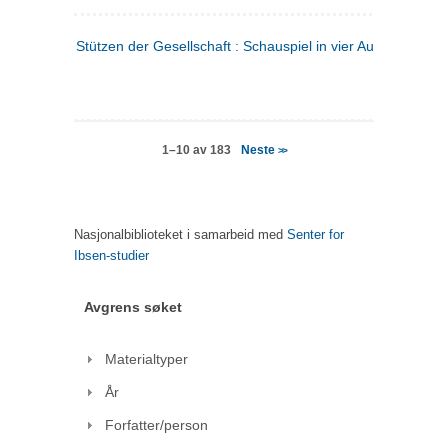
Stützen der Gesellschaft : Schauspiel in vier Aufzügen
(tysk
Neste
1–10 av 183
>>
Nasjonalbiblioteket i samarbeid med
Senter for
Ibsen-studier
Avgrens søket
Materialtyper
År
Forfatter/person