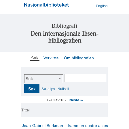
English
Bibliografi
Den internasjonale Ibsen-
bibliografien
Søk
Verkliste
Om bibliografien
Søk
Søk
Søketips
Nullstill
Neste
1–10 av 162
>>
Tittel
Jean-Gabriel Borkman : drame en quatre actes
(fransk)