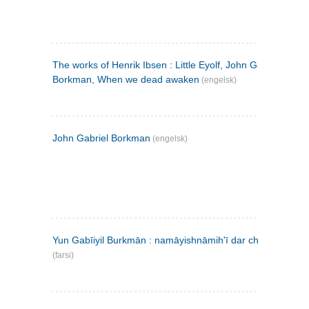
The works of Henrik Ibsen : Little Eyolf, John Gabriel
Borkman, When we dead awaken
(engelsk)
John Gabriel Borkman
(engelsk)
Yun Gabīiyil Burkmān : namāyishnāmihʹī dar chahār pardih
(farsi)