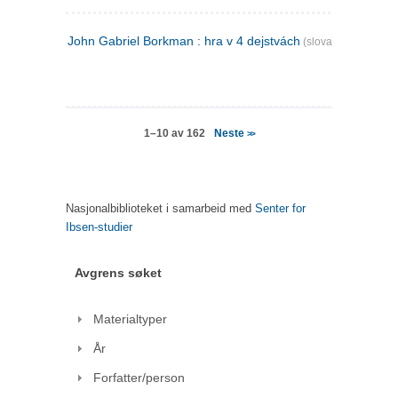
John Gabriel Borkman : hra v 4 dejstvách
(slovakisk)
Neste
1–10 av 162
>>
Nasjonalbiblioteket i samarbeid med
Senter for
Ibsen-studier
Avgrens søket
Materialtyper
År
Forfatter/person