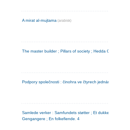
A mirat al-mujtama
(arabisk)
The master builder ; Pillars of society ; Hedda Gabler
Podpory společnosti : činohra ve čtyrech jednáních
(tsjekkis
Samlede verker : Samfundets støtter ; Et dukkehjem ;
Gengangere ; En folkefiende. 4