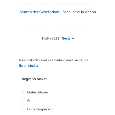
Stützen der Gesellschaft : Schauspiel in vier Aufzügen
(tysk
Neste
1–10 av 183
>>
Nasjonalbiblioteket i samarbeid med
Senter for
Ibsen-studier
Avgrens søket
Materialtyper
År
Forfatter/person