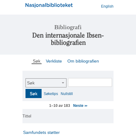
English
Bibliografi
Den internasjonale Ibsen-
bibliografien
Søk
Verkliste
Om bibliografien
Søk
Søk
Søketips
Nullstill
Neste
1–10 av 183
>>
Tittel
Samfundets støtter