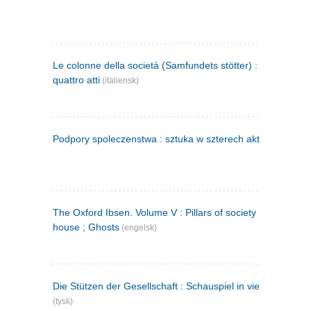
Le colonne della società (Samfundets stötter) : commedia 
quattro atti
(italiensk)
Podpory spoleczenstwa : sztuka w szterech aktach
(polsk)
The Oxford Ibsen. Volume V : Pillars of society ; A doll's
house ; Ghosts
(engelsk)
Die Stützen der Gesellschaft : Schauspiel in vier Aufzügen
(tysk)