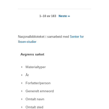
Neste
1–10 av 183
>>
Nasjonalbiblioteket i samarbeid med
Senter for
Ibsen-studier
Avgrens søket
Materialtyper
År
Forfatter/person
Generelt emneord
Omtalt navn
Omtalt sted