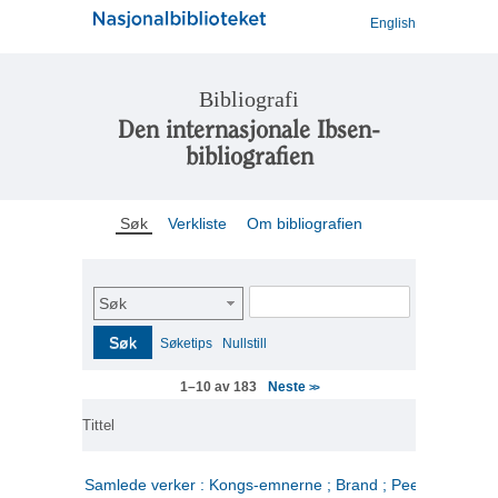
English
Bibliografi
Den internasjonale Ibsen-
bibliografien
Søk
Verkliste
Om bibliografien
Søk
Søk
Søketips
Nullstill
Neste
1–10 av 183
>>
Tittel
Samlede verker : Kongs-emnerne ; Brand ; Peer Gynt. 2