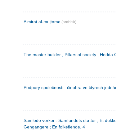
A mirat al-mujtama
(arabisk)
The master builder ; Pillars of society ; Hedda Gabler
Podpory společnosti : činohra ve čtyrech jednáních
(tsjekkis
Samlede verker : Samfundets støtter ; Et dukkehjem ;
Gengangere ; En folkefiende. 4