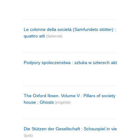
Le colonne della società (Samfundets stötter) : commedia 
quattro atti
(italiensk)
Podpory spoleczenstwa : sztuka w szterech aktach
(polsk)
The Oxford Ibsen. Volume V : Pillars of society ; A doll's
house ; Ghosts
(engelsk)
Die Stützen der Gesellschaft : Schauspiel in vier Aufzügen
(tysk)