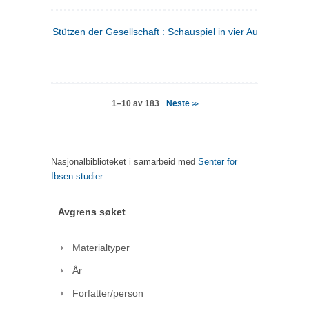
Stützen der Gesellschaft : Schauspiel in vier Aufzügen
(tysk
Neste
1–10 av 183
>>
Nasjonalbiblioteket i samarbeid med
Senter for
Ibsen-studier
Avgrens søket
Materialtyper
År
Forfatter/person