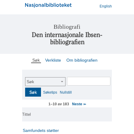
English
Bibliografi
Den internasjonale Ibsen-
bibliografien
Søk
Verkliste
Om bibliografien
Søk
Søk
Søketips
Nullstill
Neste
1–10 av 183
>>
Tittel
Samfundets støtter