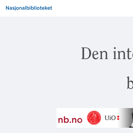
Den int
b