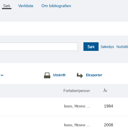
Søk
Verkliste
Om bibliografien
Søk
Søketips
Nullstill
e
Utskrift
Eksporter
>>
Forfatter/person
År
1984
Ibsen, Henrik ...
2008
Ibsen, Henrik ...