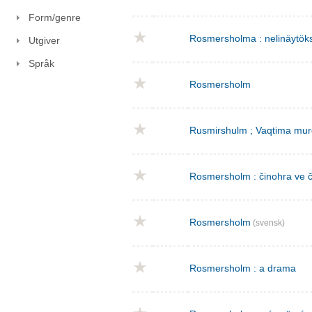
Form/genre
Rosmersholma : nelinäytök
Utgiver
Språk
Rosmersholm
Rusmirshulm ; Vaqtima mur
Rosmersholm : činohra ve č
Rosmersholm
(svensk)
Rosmersholm : a drama