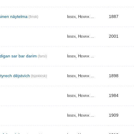
sinen näytelma
1887
Ibsen, Henrik ...
(finsk)
2001
Ibsen, Henrik ...
digan sar bar darim
Ibsen, Henrik ...
(farsi)
tyrech dějstvích
1898
Ibsen, Henrik ...
(tsjekkisk)
1984
Ibsen, Henrik ...
1909
Ibsen, Henrik ...