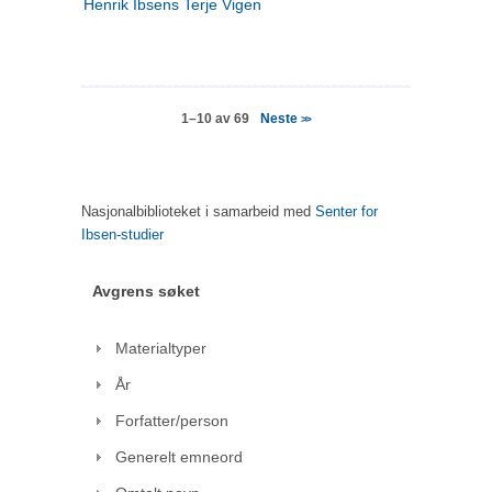
Henrik Ibsens Terje Vigen
Neste
1–10 av 69
>>
Nasjonalbiblioteket i samarbeid med
Senter for
Ibsen-studier
Avgrens søket
Materialtyper
År
Forfatter/person
Generelt emneord