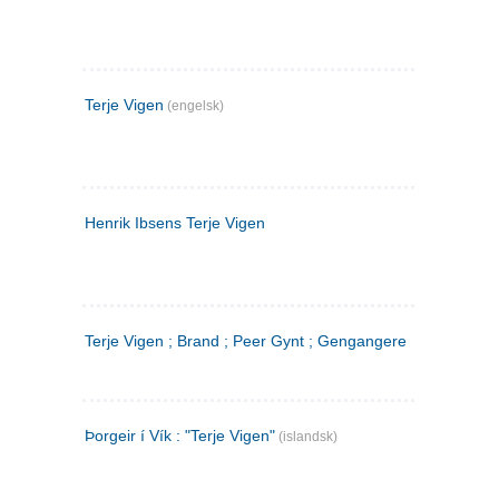
Terje Vigen
(engelsk)
Henrik Ibsens Terje Vigen
Terje Vigen ; Brand ; Peer Gynt ; Gengangere
Þorgeir í Vík : "Terje Vigen"
(islandsk)