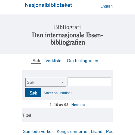
English
Bibliografi
Den internasjonale Ibsen-
bibliografien
Søk
Verkliste
Om bibliografien
Søk
Søk
Søketips
Nullstill
Neste
1–10 av 93
>>
Tittel
Samlede verker : Kongs-emnerne ; Brand ; Peer Gynt. 2