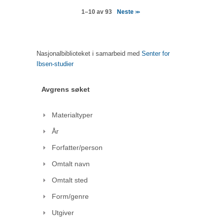
Neste
1–10 av 93
>>
Nasjonalbiblioteket i samarbeid med
Senter for
Ibsen-studier
Avgrens søket
Materialtyper
År
Forfatter/person
Omtalt navn
Omtalt sted
Form/genre
Utgiver